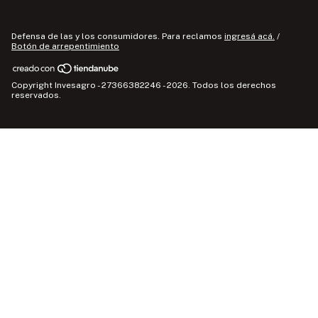
Defensa de las y los consumidores. Para reclamos
ingresá acá.
/
Botón de arrepentimiento
Copyright Invesagro - 27366382246 - 2026. Todos los derechos
reservados.